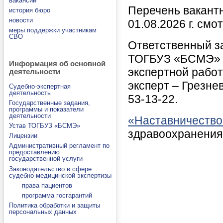
вакансии
Перечень вакант
история бюро
новости
01.08.2026 г. смо
меры поддержки участникам
СВО
Ответственный з
ТОГБУЗ «БСМЭ» - 
Информация об основной
экспертной работ
деятельности
эксперт – Грезнев
Судебно-экспертная
деятельность
53-13-22.
Государственные задания,
программы и показатели
деятельности
«Наставничество
Устав ТОГБУЗ «БСМЭ»
здравоохранения
Лицензии
Административный регламент по
предоставлению
государственной услуги
Законодательство в сфере
судебно-медицинской экспертизы
права пациентов
программа госгарантий
Политика обработки и защиты
персональных данных