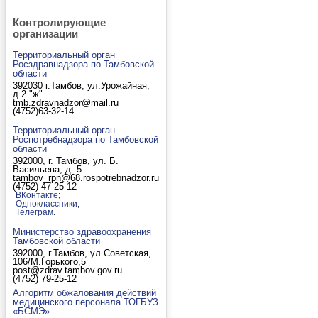
Контролирующие
организации
Территориальный орган
Росздравнадзора по Тамбовской
области
392030 г.Тамбов, ул.Урожайная,
д.2 "ж"
tmb.zdravnadzor@mail.ru
(4752)63-32-14
Территориальный орган
Роспотребнадзора по Тамбовской
области
392000, г. Тамбов, ул. Б.
Васильева, д. 5
tambov_rpn@68.rospotrebnadzor.ru
(4752) 47-25-12
;
ВКонтакте
;
Одноклассники
.
Телеграм
Министерство здравоохранения
Тамбовской области
392000, г.Тамбов, ул.Советская,
106/М.Горького,5
post@zdrav.tambov.gov.ru
(4752) 79-25-12
Алгоритм обжалования действий
медицинского персонала ТОГБУЗ
«БСМЭ»